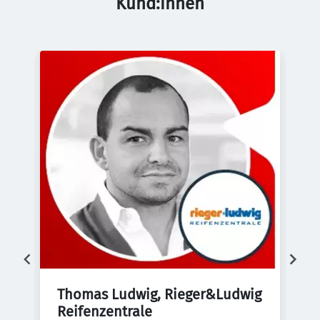
Kund:innen
Thomas Ludwig, Rieger&Ludwig 
E
Reifenzentrale
d