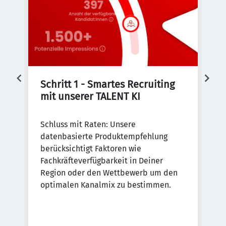
Schritt 1 - Smartes Recruiting 
S
mit unserer TALENT KI
D
Schluss mit Raten: Unsere
De
datenbasierte Produktempfehlung
re
al
berücksichtigt Faktoren wie
Be
nen
Fachkräfteverfügbarkeit in Deiner
ei
-
Region oder den Wettbewerb um den
zu
optimalen Kanalmix zu bestimmen.
.