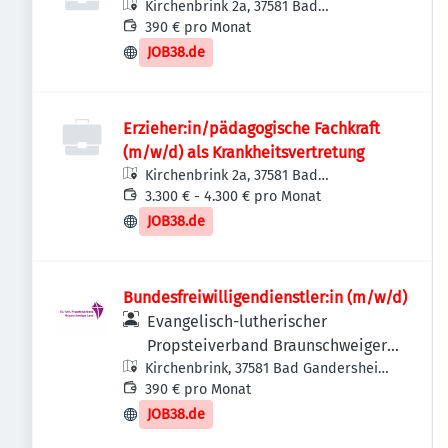
Kirchenbrink 2a, 37581 Bad
Gandersheim, Deutschland
390 € pro Monat
JOB38.de
Erzieher:in/pädagogische Fachkraft
(m/w/d) als Krankheitsvertretung
Kirchenbrink 2a, 37581 Bad
Gandersheim, Deutschland
3.300 € - 4.300 € pro Monat
JOB38.de
Bundesfreiwilligendienstler:in (m/w/d)
Evangelisch-lutherischer
Propsteiverband Braunschweiger
Kirchenbrink, 37581 Bad Gandersheim-
Land
Harriehausen, Deutschland
390 € pro Monat
JOB38.de