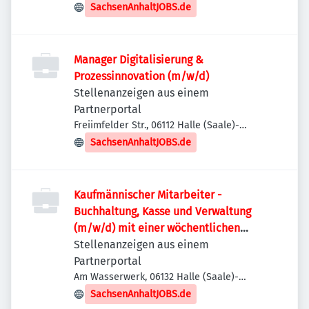
SachsenAnhaltJOBS.de
Manager Digitalisierung &
Prozessinnovation (m/w/d)
Stellenanzeigen aus einem
Partnerportal
Freiimfelder Str., 06112 Halle (Saale)-
Stadtbezirk Ost, Deutschland
SachsenAnhaltJOBS.de
Kaufmännischer Mitarbeiter -
Buchhaltung, Kasse und Verwaltung
(m/w/d) mit einer wöchentlichen
Arbeitszeit von 35 Stunden
Stellenanzeigen aus einem
Partnerportal
Am Wasserwerk, 06132 Halle (Saale)-
Stadtbezirk Süd, Deutschland
SachsenAnhaltJOBS.de