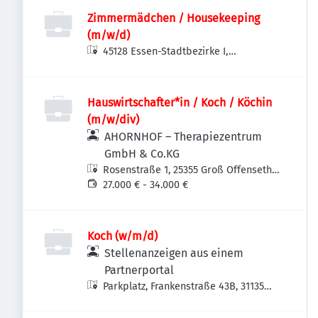
Zimmermädchen / Housekeeping
(m/w/d)
45128 Essen-Stadtbezirke I,
Deutschland
Hauswirtschafter*in / Koch / Köchin
(m/w/div)
AHORNHOF – Therapiezentrum
GmbH & Co.KG
Rosenstraße 1, 25355 Groß Offenseth-
Aspern, Deutschland
27.000 € - 34.000 €
Koch (w/m/d)
Stellenanzeigen aus einem
Partnerportal
Parkplatz, Frankenstraße 43B, 31135
Hildesheim, Deutschland