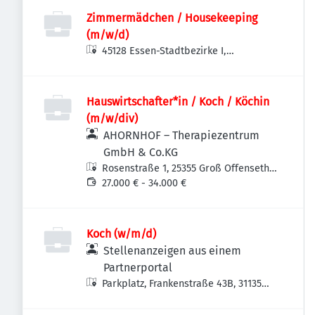
Zimmermädchen / Housekeeping
(m/w/d)
45128 Essen-Stadtbezirke I,
Deutschland
Hauswirtschafter*in / Koch / Köchin
(m/w/div)
AHORNHOF – Therapiezentrum
GmbH & Co.KG
Rosenstraße 1, 25355 Groß Offenseth-
Aspern, Deutschland
27.000 € - 34.000 €
Koch (w/m/d)
Stellenanzeigen aus einem
Partnerportal
Parkplatz, Frankenstraße 43B, 31135
Hildesheim, Deutschland