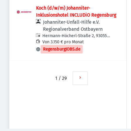
Koch (d/w/m) Johanniter-
Inklusionshotel INCLUDiO Regensburg
Johanniter-Unfall-Hilfe e.V.
Regionalverband Ostbayern
Hermann-Höcherl-Straße 2, 93055
Regensburg, Deutschland
Von 3.150 € pro Monat
RegensburgJOBS.de
1
/
29