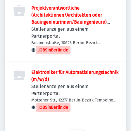
Projektverantwortliche
(Architektinnen/Architekten oder
Bauingenieurinnen/Bauingenieure)
(w/m/d)
Stellenanzeigen aus einem
Partnerportal
Fasanenstraße, 10623 Berlin-Bezirk
Charlottenburg-Wilmersdorf, Deutschland
JOBSinBerlin.de
Elektroniker für Automatisierungstechnik
(m/w/d)
Stellenanzeigen aus einem
Partnerportal
Motzener Str., 12277 Berlin-Bezirk Tempelhof-
Schöneberg, Deutschland
JOBSinBerlin.de