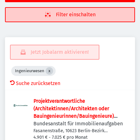
Filter einschalten
Jetzt Jobalarm aktivieren!
Ingenieurwesen
Suche zurücksetzen
Projektverantwortliche
(Architektinnen/Architekten oder
Bauingenieurinnen/Bauingenieure)
(w/m/d)
Bundesanstalt für Immobilienaufgaben
Fasanenstraße, 10623 Berlin-Bezirk
Charlottenburg-Wilmersdorf, Deutschland
4.901 € - 7.025 € pro Monat