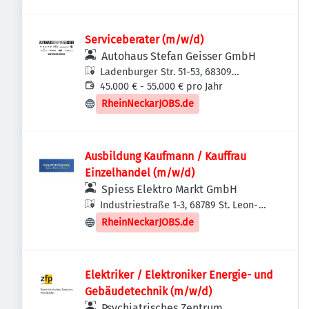
Serviceberater (m/w/d)
Autohaus Stefan Geisser GmbH
Ladenburger Str. 51-53, 68309
Mannheim, Deutschland
45.000 € - 55.000 € pro Jahr
RheinNeckarJOBS.de
Ausbildung Kaufmann / Kauffrau
Einzelhandel (m/w/d)
Spiess Elektro Markt GmbH
Industriestraße 1-3, 68789 St. Leon-
Rot, Deutschland
RheinNeckarJOBS.de
Elektriker / Elektroniker Energie- und
Gebäudetechnik (m/w/d)
Psychiatrisches Zentrum