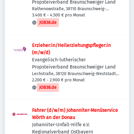
Propsteiverband Braunschweiger Land
Rathenowstraße, 38110 Braunschweig-
Wenden-Thune-Harxbüttel, Deutschland
3.400 € - 4.500 € pro Monat
JOB38.de
Erzieher:in/Heilerziehungspfleger:in
(m/w/d)
Evangelisch-lutherischer
Propsteiverband Braunschweiger Land
Lechstraße, 38120 Braunschweig-Weststadt,
Deutschland
2.200 € - 2.900 € pro Monat
JOB38.de
Fahrer (d/w/m) Johanniter-Menüservice
Wörth an der Donau
Johanniter-Unfall-Hilfe e.V.
Regionalverband Ostbayern