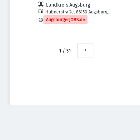
(m/w/d) Sozialer Dienst
Landkreis Augsburg
Hübnerstraße, 86150 Augsburg,
Deutschland
AugsburgerJOBS.de
1
/
31