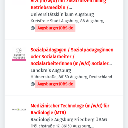
Arzt (m/w/d) mit Zusatzbezeichnung
Betriebsmedizin /
Weiterbildungsassistent (m/w/d)
Universitätsklinikum Augsburg
Facharzt für Arbeitsmedizin
Kreisfreie Stadt Augsburg, 86 Augsburg,
Deutschland
AugsburgerJOBS.de
Sozialpädagogen / Sozialpädagoginnen
oder Sozialarbeiter /
Sozialarbeiterinnen (m/w/d) Sozialer
Dienst
Landkreis Augsburg
Hübnerstraße, 86150 Augsburg, Deutschland
AugsburgerJOBS.de
Medizinischer Technologe (m/w/d) für
Radiologie (MTR)
Radiologie Augsburg Friedberg ÜBAG
Frölichstraße 17, 86150 Augsburg,