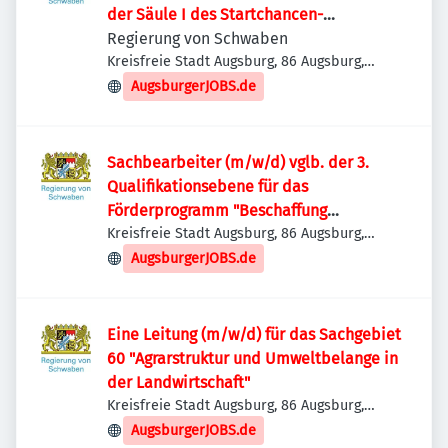
der Säule I des Startchancen-
Förderprogramms
Regierung von Schwaben
Kreisfreie Stadt Augsburg, 86 Augsburg,
Deutschland
AugsburgerJOBS.de
Sachbearbeiter (m/w/d) vglb. der 3.
Qualifikationsebene für das
Förderprogramm "Beschaffung
schulischer mobiler Endgeräte
Kreisfreie Stadt Augsburg, 86 Augsburg,
Deutschland
(SchulMobE)"
AugsburgerJOBS.de
Eine Leitung (m/w/d) für das Sachgebiet
60 "Agrarstruktur und Umweltbelange in
der Landwirtschaft"
Kreisfreie Stadt Augsburg, 86 Augsburg,
Deutschland
AugsburgerJOBS.de