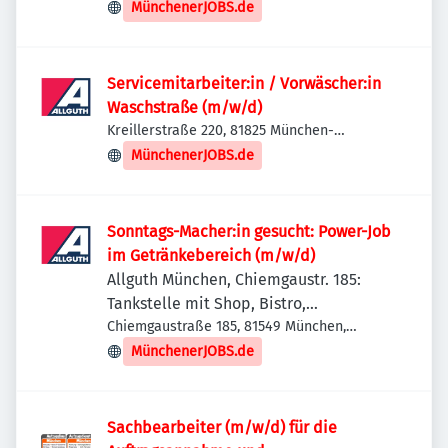
Trudering-Riem, Deutschland
MünchenerJOBS.de
Servicemitarbeiter:in / Vorwäscher:in
Waschstraße (m/w/d)
Kreillerstraße 220, 81825 München-
Trudering-Riem, Deutschland
MünchenerJOBS.de
Sonntags-Macher:in gesucht: Power-Job
im Getränkebereich (m/w/d)
Allguth München, Chiemgaustr. 185:
Tankstelle mit Shop, Bistro,
Getränkemarkt
Chiemgaustraße 185, 81549 München,
Deutschland
MünchenerJOBS.de
Sachbearbeiter (m/w/d) für die