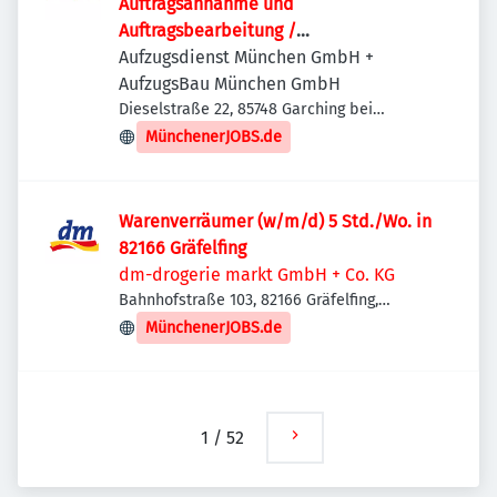
Auftragsannahme und
Auftragsbearbeitung /
Auftragsabwicklung
Aufzugsdienst München GmbH +
AufzugsBau München GmbH
Dieselstraße 22, 85748 Garching bei
München, Deutschland
MünchenerJOBS.de
Warenverräumer (w/m/d) 5 Std./Wo. in
82166 Gräfelfing
dm-drogerie markt GmbH + Co. KG
Bahnhofstraße 103, 82166 Gräfelfing,
Deutschland
MünchenerJOBS.de
1
/
52