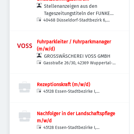
Stellenanzeigen aus den
Tageszeitungstiteln der FUNKE
40468 Düsseldorf-Stadtbezirk 6,
MEDIEN NRW
Deutschland
Fuhrparkleiter / Fuhrparkmanager
(m/w/d)
GROSSWÄSCHEREI VOSS GMBH
Gasstraße 26/30, 42369 Wuppertal-
Ronsdorf, Deutschland
Rezeptionskraft (m/w/d)
45128 Essen-Stadtbezirke I,
Deutschland
Nachfolger in der Landschaftspflege
m/w/d
45128 Essen-Stadtbezirke I,
Deutschland