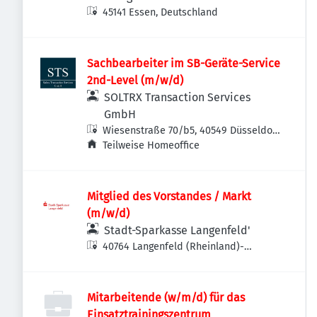
45141 Essen, Deutschland
Sachbearbeiter im SB-Geräte-Service
2nd-Level (m/w/d)
SOLTRX Transaction Services
GmbH
Wiesenstraße 70/b5, 40549 Düsseldorf,
Deutschland
Teilweise Homeoffice
Mitglied des Vorstandes / Markt
(m/w/d)
Stadt-Sparkasse Langenfeld'
40764 Langenfeld (Rheinland)-
Reusrath, Deutschland
Mitarbeitende (w/m/d) für das
Einsatztrainingszentrum